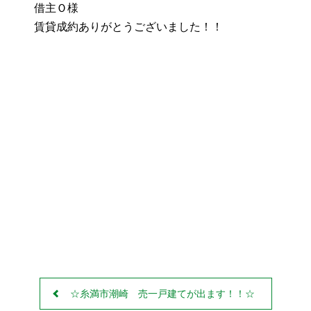
借主Ｏ様
お役立ちリンク集
賃貸成約ありがとうございました！！
Facebook
Twitter
Line
☆糸満市潮崎 売一戸建てが出ます！！☆