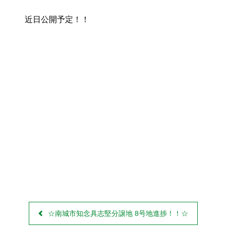
お役立ちリンク集
近日公開予定！！
Facebook
Twitter
Line
☆南城市知念具志堅分譲地 8号地進捗！！☆