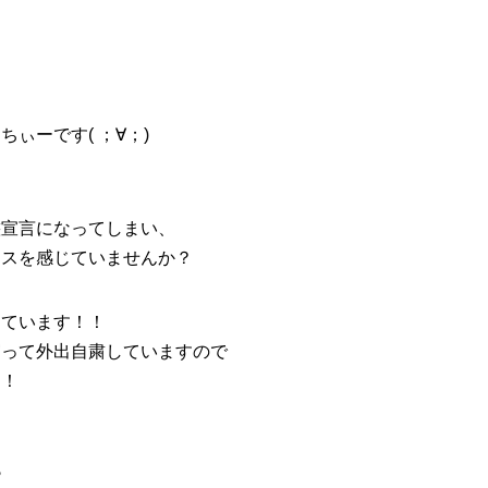
ぃーです( ；∀；)
態宣言になってしまい、
レスを感じていませんか？
じています！！
守って外出自粛していますので
！！
も