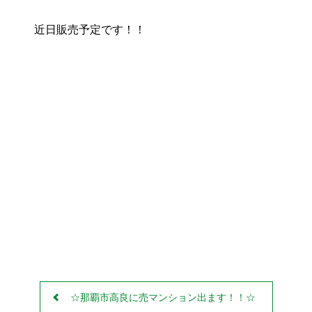
お役立ちリンク集
近日販売予定です！！
Facebook
Twitter
Line
☆那覇市高良に売マンション出ます！！☆