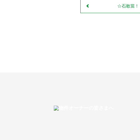
☆石敢當！