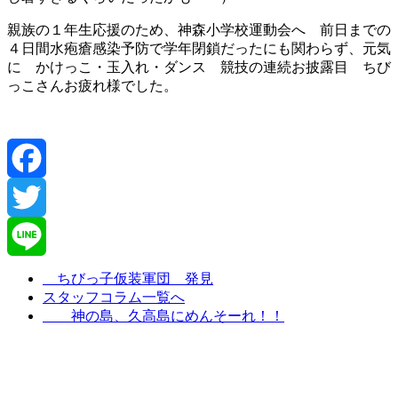
親族の１年生応援のため、神森小学校運動会へ 前日までの
４日間水疱瘡感染予防で学年閉鎖だったにも関わらず、元気
に かけっこ・玉入れ・ダンス 競技の連続お披露目 ちび
っこさんお疲れ様でした。
Facebook
Twitter
Line
ちびっ子仮装軍団 発見
スタッフコラム一覧へ
神の島、久高島にめんそーれ！！