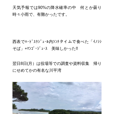
天気予報では90%の降水確率の中 何とか曇り
時々小雨で、有難かったです。
西表でﾊｰﾄﾞｽｹｼﾞｭｰﾙ内ﾗﾝﾁタイムで食べた「ｲﾉｼｼ
そば」+ﾏﾝｺﾞｰｼﾞｭｰｽ 美味しかった!!
翌日8日(月）は役場等での調査や資料収集 帰り
にせめてかの有名な川平湾