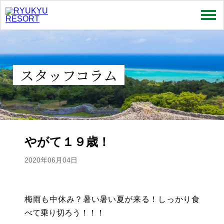
売買
賃貸
スタッフコラム
特集
お問い合わせ
お知らせ
やがて１９歳！
スタッフコラム
2020年06月04日
会社情報
梅雨も中休み？暑い暑い夏が来る！しっかり食
プライバシーポリシー
べて乗り切ろう！！！