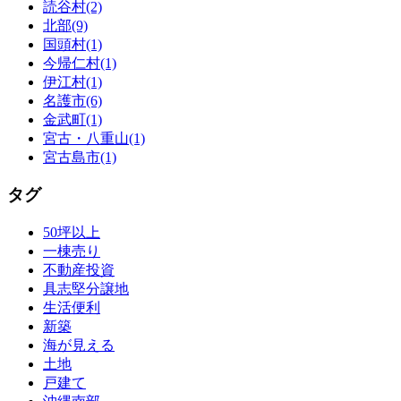
読谷村(2)
北部(9)
国頭村(1)
今帰仁村(1)
伊江村(1)
名護市(6)
金武町(1)
宮古・八重山(1)
宮古島市(1)
タグ
50坪以上
一棟売り
不動産投資
具志堅分譲地
生活便利
新築
海が見える
土地
戸建て