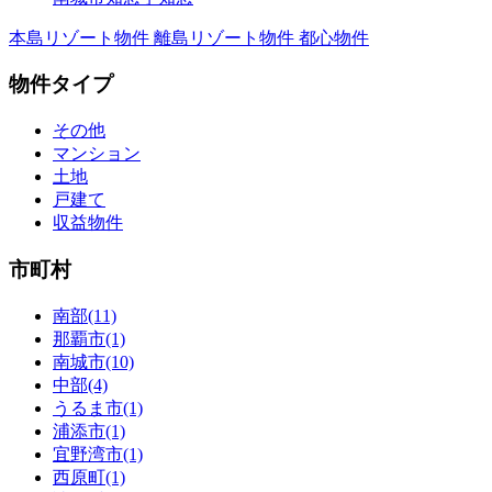
本島リゾート物件
離島リゾート物件
都心物件
物件タイプ
その他
マンション
土地
戸建て
収益物件
市町村
南部(11)
那覇市(1)
南城市(10)
中部(4)
うるま市(1)
浦添市(1)
宜野湾市(1)
西原町(1)