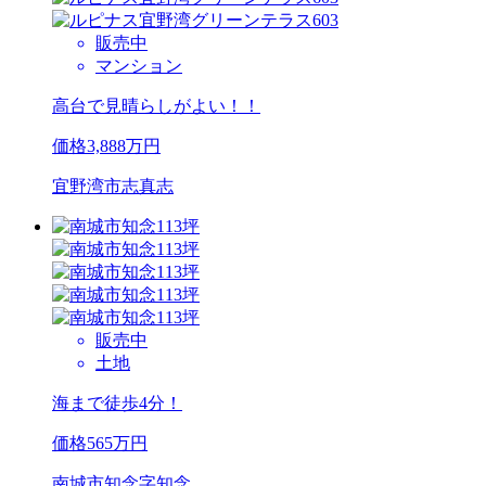
販売中
マンション
高台で見晴らしがよい！！
価格
3,888
万円
宜野湾市志真志
販売中
土地
海まで徒歩4分！
価格
565
万円
南城市知念字知念