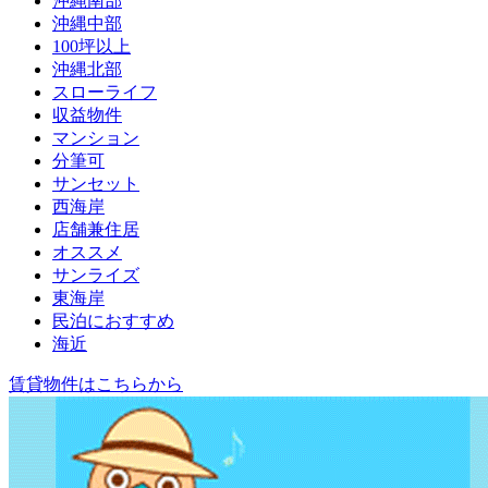
沖縄南部
沖縄中部
100坪以上
沖縄北部
スローライフ
収益物件
マンション
分筆可
サンセット
西海岸
店舗兼住居
オススメ
サンライズ
東海岸
民泊におすすめ
海近
賃貸物件はこちらから