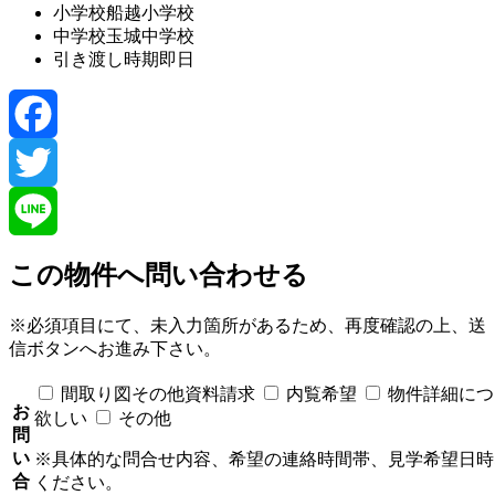
小学校
船越小学校
中学校
玉城中学校
引き渡し時期
即日
Facebook
Twitter
Line
この物件へ問い合わせる
※必須項目にて、未入力箇所があるため、再度確認の上、送
信ボタンへお進み下さい。
間取り図その他資料請求
内覧希望
物件詳細につ
お
欲しい
その他
問
い
※具体的な問合せ内容、希望の連絡時間帯、見学希望日時
合
ください。