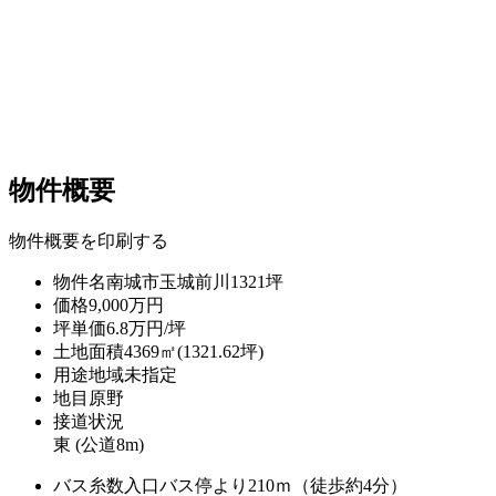
物件概要
物件概要を印刷する
物件名
南城市玉城前川1321坪
価格
9,000万円
坪単価
6.8万円/坪
土地面積
4369㎡(1321.62坪)
用途地域
未指定
地目
原野
接道状況
東 (公道8m)
バス
糸数入口バス停より210ｍ（徒歩約4分）