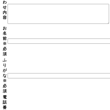
わ
せ
内
容
お
名
前
※
必
須
ふ
り
が
な
※
必
須
電
話
番