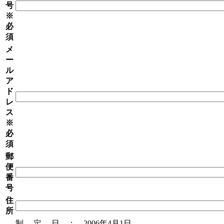
号
※
必
須
メ
ー
ル
ア
ド
レ
ス
※
必
須
郵
便
番
号
住
所
制 定 日 ： 2006年4月1日