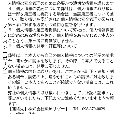
人情報の安全管理のために必要かつ適切な措置を講じます
４．個人情報の委託について弊社は、個人情報の取り扱い
は一部を第三者に委託する場合は、当該第三者について厳
行い、取り扱いを委託された個人情報の安全管理が図られ
第三者に対する必要かつ適切な監督を行います。
プ
５．個人情報の第三者提供について弊社は、個人情報保護
ラ
に定めのある場合を除き、個人情報をあらかじめご本人の
イ
ことなく、第三者に提供致しません。
バ
６．個人情報の開示・訂正等について
シ
ー
弊社は、ご本人から自己の個人情報についての開示の請求
ポ
合、速やかに開示を致します。その際、ご本人であること
リ
ない場合には、開示に応じません。
シ
個人情報の内容に誤りがあり、ご本人から訂正・追加・削
ー
ある場合、調査の上、速やかにこれらの請求に対応致しま
その際、ご本人であることが確認できない場合には、これ
応じません。
弊社の個人情報の取り扱いにつきまして、上記の請求・お
等ございましたら、下記までご連絡くださいますようお願
ます。
【連絡先】株式会社琉球リゾート Tel 098-879-0029