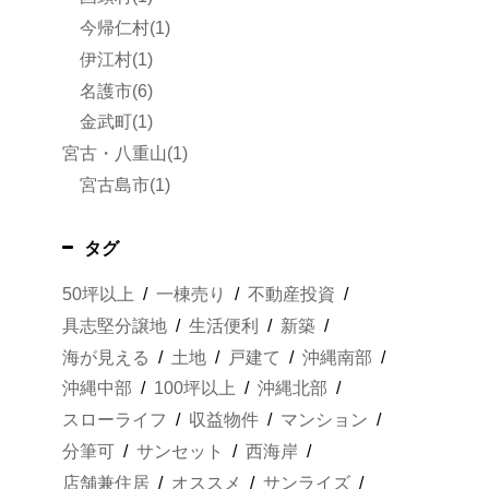
今帰仁村(1)
伊江村(1)
名護市(6)
金武町(1)
宮古・八重山(1)
宮古島市(1)
タグ
50坪以上
一棟売り
不動産投資
具志堅分譲地
生活便利
新築
海が見える
土地
戸建て
沖縄南部
沖縄中部
100坪以上
沖縄北部
スローライフ
収益物件
マンション
分筆可
サンセット
西海岸
店舗兼住居
オススメ
サンライズ