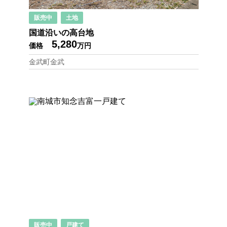
販売中
土地
国道沿いの高台地
5,280
価格
万円
金武町金武
販売中
戸建て