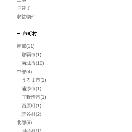
戸建て
収益物件
市町村
南部(11)
那覇市(1)
南城市(10)
中部(4)
うるま市(1)
浦添市(1)
宜野湾市(1)
西原町(1)
読谷村(2)
北部(9)
国頭村(1)