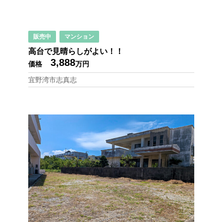
お役立ちリンク集
販売中
マンション
高台で見晴らしがよい！！
3,888
価格
万円
宜野湾市志真志