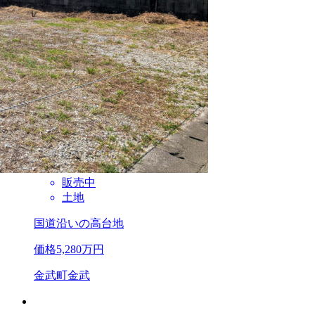
販売中
土地
国道沿いの高台地
価格
5,280
万円
金武町金武