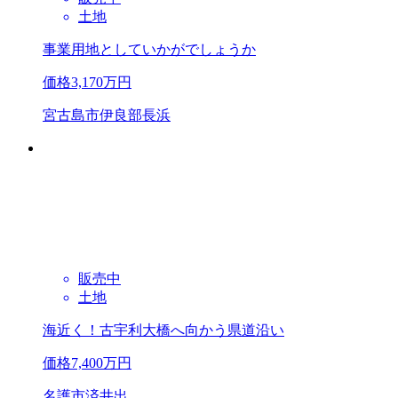
土地
事業用地としていかがでしょうか
価格
3,170
万円
宮古島市伊良部長浜
販売中
土地
海近く！古宇利大橋へ向かう県道沿い
価格
7,400
万円
名護市済井出