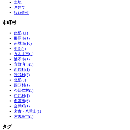
土地
戸建て
収益物件
市町村
南部(11)
那覇市(1)
南城市(10)
中部(4)
うるま市(1)
浦添市(1)
宜野湾市(1)
西原町(1)
読谷村(2)
北部(9)
国頭村(1)
今帰仁村(1)
伊江村(1)
名護市(6)
金武町(1)
宮古・八重山(1)
宮古島市(1)
タグ