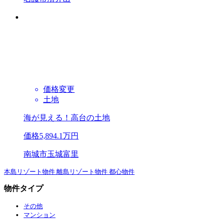
価格変更
土地
海が見える！高台の土地
価格
5,894.1
万円
南城市玉城富里
本島リゾート物件
離島リゾート物件
都心物件
物件タイプ
その他
マンション