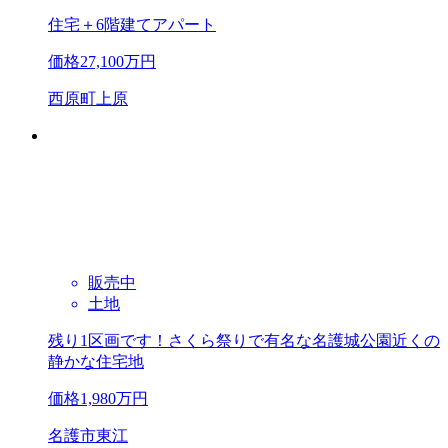
住宅＋6階建てアパート
価格
27,100
万円
西原町上原
販売中
土地
残り1区画です！さくら祭りで有名な名護城公園近くの
静かな住宅地
価格
1,980
万円
名護市東江