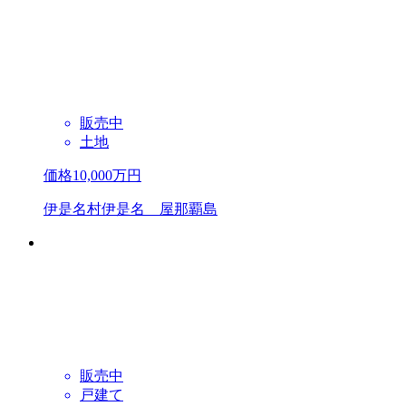
販売中
土地
価格
10,000
万円
伊是名村伊是名 屋那覇島
販売中
戸建て