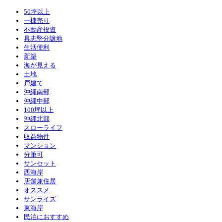
50坪以上
一棟売り
不動産投資
具志堅分譲地
生活便利
新築
海が見える
土地
戸建て
沖縄南部
沖縄中部
100坪以上
沖縄北部
スローライフ
収益物件
マンション
分筆可
サンセット
西海岸
店舗兼住居
オススメ
サンライズ
東海岸
民泊におすすめ