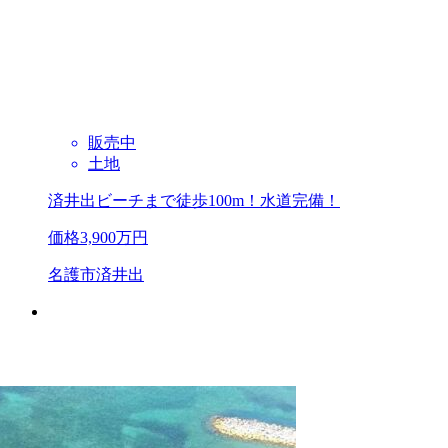
販売中
土地
済井出ビーチまで徒歩100m！水道完備！
価格
3,900
万円
名護市済井出