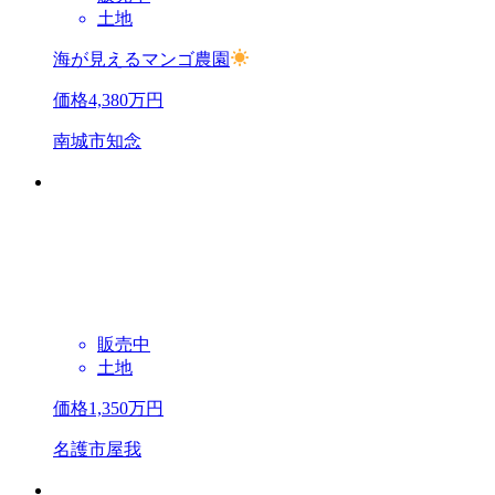
土地
海が見えるマンゴ農園
価格
4,380
万円
南城市知念
販売中
土地
価格
1,350
万円
名護市屋我